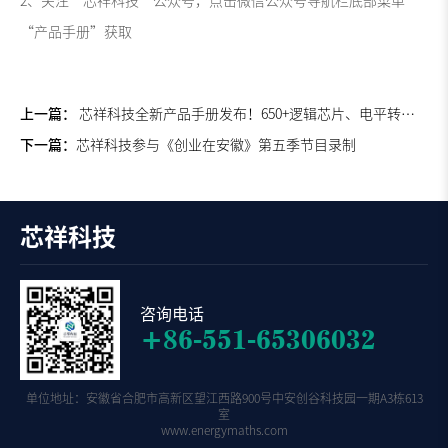
2、关注”芯祥科技“公众号，点击微信公众号导航栏底部菜单
“产品手册”获取
上一篇：
芯祥科技全新产品手册发布！650+逻辑芯片、电平转换、模拟开关以及BMS AFE一册尽览
下一篇：
芯祥科技参与《创业在安徽》第五季节目录制
芯祥科技
咨询电话
+86-551-65306032
单位地址：安徽省合肥市高新区望江西路900号中安创谷科技园一期A3栋613
室
www.energymaths.com