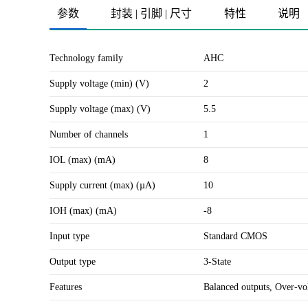
参数
封装 | 引脚 | 尺寸
特性
说明
Technology family
AHC
Supply voltage (min) (V)
2
Supply voltage (max) (V)
5.5
Number of channels
1
IOL (max) (mA)
8
Supply current (max) (µA)
10
IOH (max) (mA)
-8
Input type
Standard CMOS
Output type
3-State
Features
Balanced outputs, Over-vol