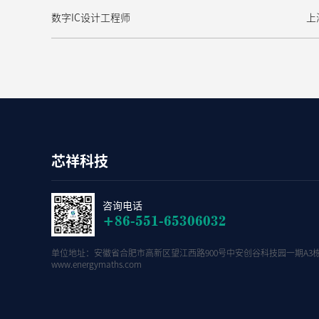
数字IC设计工程师
上
芯祥科技
咨询电话
+86-551-65306032
单位地址：安徽省合肥市高新区望江西路900号中安创谷科技园一期A3栋
www.energymaths.com