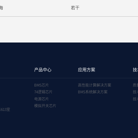
海
若干
产品中心
应用方案
技
BMS芯片
高性能计算解决方案
质
74逻辑芯片
BMS系统解决方案
技
电源芯片
技
模拟开关芯片
613室