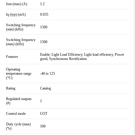
Iout (max) (A)
1.2
Iq (typ) (mA)
0.035
Switching frequency
1500
(min) (kHz)
Switching frequency
1500
(max) (kHz)
Enable, Light Load Efficiency, Light load efficiency, Power
Features
good, Synchronous Rectification
Operating
temperature range
-40 to 125
(°C)
Rating
Catalog
Regulated outputs
1
(#)
Control mode
COT
Duty cycle (max)
100
(%)